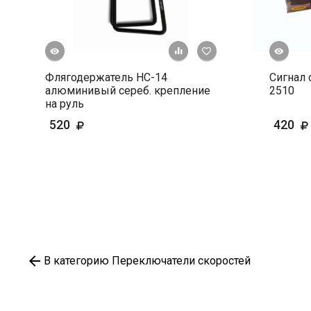
росмотр
Быстрый просмотр
+ К сравнению
В избранное
Флягодержатель HС-14
Сигнал 
алюминивый сереб. крепление
2510
на руль
520
420
В категорию Переключатели скоростей