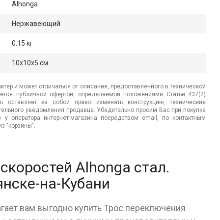
Alhonga
Нержавеющий
0.15 кг
10x10x5 см
ктер и может отличаться от описания, предоставленного в технической
яется публичной офертой, определяемой положениями Статьи 437(2)
ь оставляет за собой право изменять конструкцию, технические
ительного уведомления продавца. Убедительно просим Вас при покупке
.) у оператора интернет-магазина посредством email, по контактным
з "корзины".
скоростей Alhonga стал.
янске-на-Кубани
агает вам выгодно купить Трос переключения