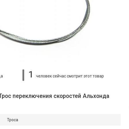
1
ца
человек сейчас смотрит
этот товар
 Трос переключения скоростей Альхонда
Троса