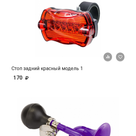
+ К ср
Стоп задний красный модель 1
170