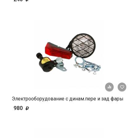
+ К ср
Электрооборудование с динам.пере и зад фары
980