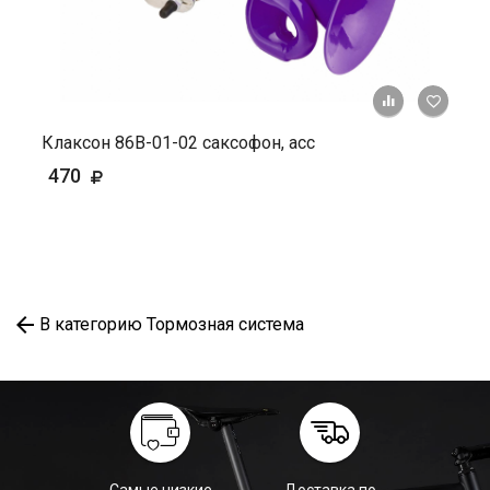
+ К ср
Клаксон 86В-01-02 саксофон, асс
470
В категорию Тормозная система
Самые низкие
Доставка по