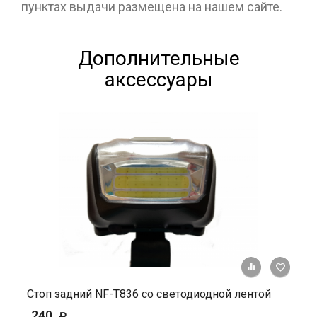
пунктах выдачи размещена на нашем сайте.
Дополнительные
аксессуары
+ К ср
Стоп задний NF-T836 cо светодиодной лентой
240