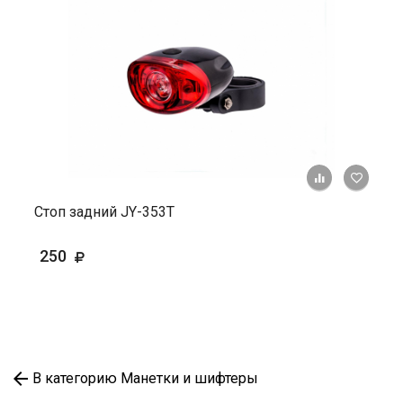
+ К ср
Стоп задний JY-353T
250
В категорию Манетки и шифтеры