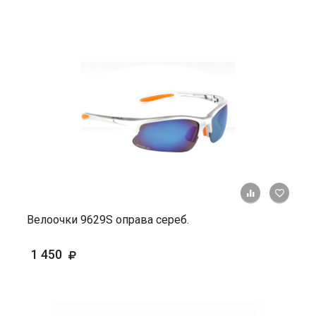
+ К ср
Велоочки 9629S оправа сереб.
1 450