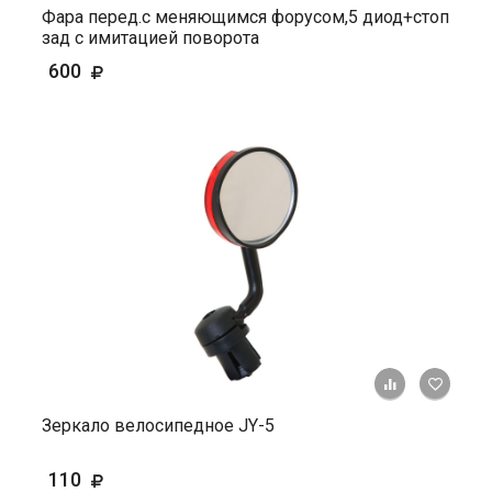
Фара перед.с меняющимся форусом,5 диод+стоп
зад с имитацией поворота
600
+ К ср
Зеркало велосипедное JY-5
110