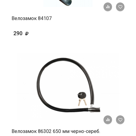
+ К ср
Велозамок 84107
290
+ К ср
Велозамок 86302 650 мм черно-сереб.