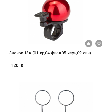
+ К ср
Звонок 13А-(01-кр,04-фиол,05-черн,09-син)
120