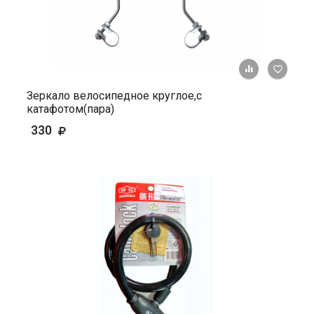
+ К ср
Зеркало велосипедное круглое,с
катафотом(пара)
330