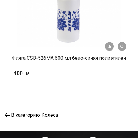
+ К ср
Фляга СSВ-526МА 600 мл бело-синяя полиэтилен
400
В категорию Колеса