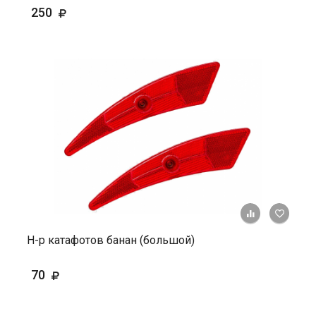
250
+ К ср
Н-р катафотов банан (большой)
70