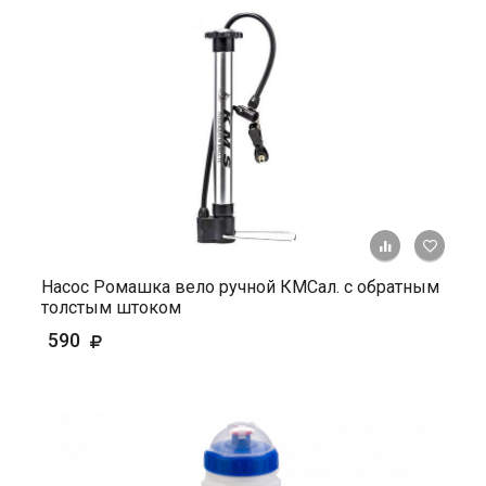
+ К ср
Насос Ромашка вело ручной КМСал. с обратным
толстым штоком
590