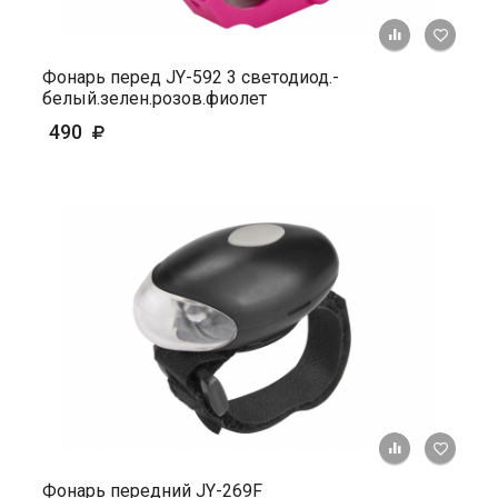
+ К ср
Фонарь перед JY-592 3 светодиод.-
белый.зелен.розов.фиолет
490
+ К ср
Фонарь передний JY-269F