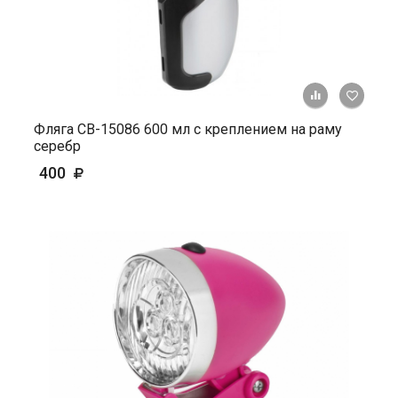
+ К ср
Фляга СВ-15086 600 мл с креплением на раму
серебр
400