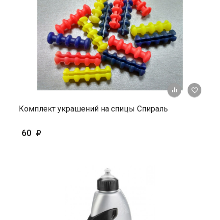
+ К ср
Комплект украшений на спицы Спираль
60