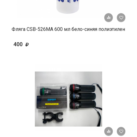
+ К ср
Фляга СSВ-526МА 600 мл бело-синяя полиэтилен
400
+ К ср