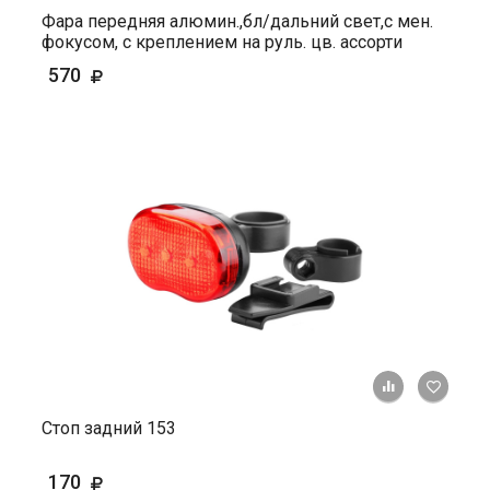
Фара передняя алюмин.,бл/дальний свет,с мен.
фокусом, с креплением на руль. цв. ассорти
570
+ К ср
Стоп задний 153
170