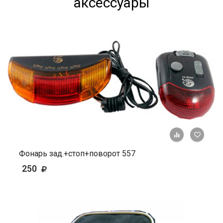
аксессуары
+ К ср
Фонарь зад.+стоп+поворот 557
250