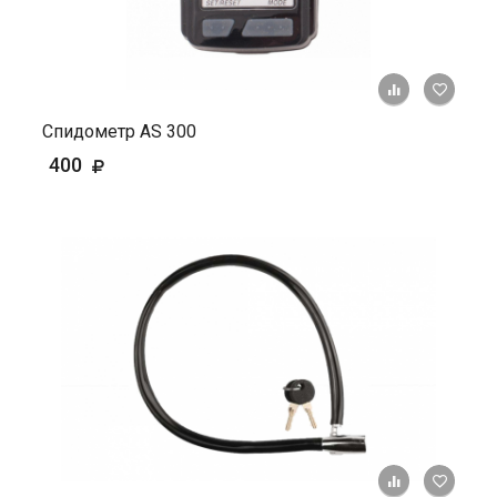
+ К ср
Спидометр AS 300
400
+ К ср