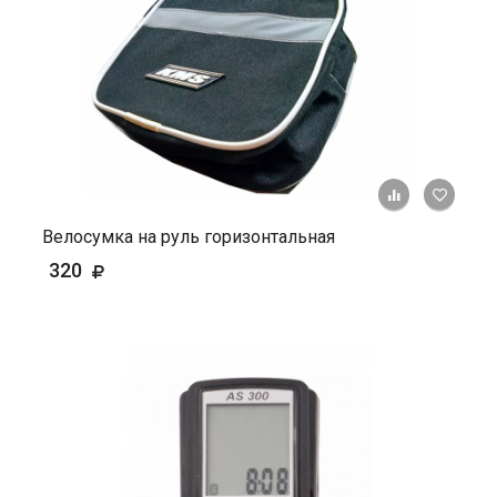
+ К ср
Велосумка на руль горизонтальная
320