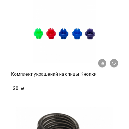
+ К ср
Комплект украшений на спицы Кнопки
30