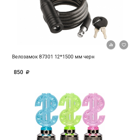
+ К ср
Велозамок 87301 12*1500 мм черн
850