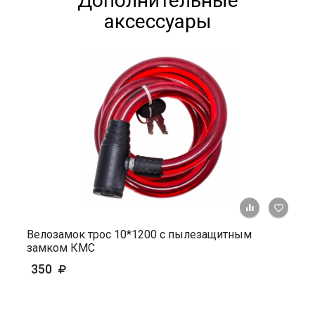
Дополнительные
аксессуары
+ К ср
Велозамок трос 10*1200 с пылезащитным
замком КМС
350