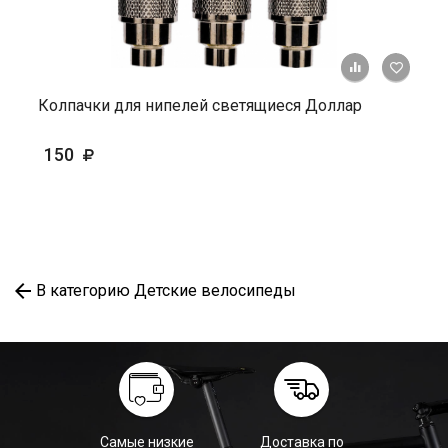
+ К ср
Колпачки для нипелей светящиеся Доллар
150
В категорию Детские велосипеды
Самые низкие
Доставка по