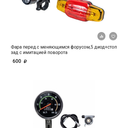
+ К ср
Фара перед.с меняющимся форусом,5 диод+стоп
зад с имитацией поворота
600