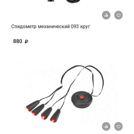
+ К ср
Спидометр механический 093 круг
880
+ К ср