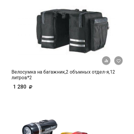
+ К ср
Велосумка на багажник,2 объмных отдел-я,12
литров*2
1 280