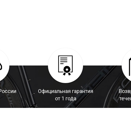
России
Официальная гарантия
Возв
от 1 года
тече