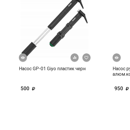
росмотр
Быстрый просмотр
+ К сравнению
В избранное
Насос GP-01 Giyo пластик черн
Насос р
алюм.ко
500
950