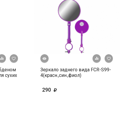
Быстрый просмотр
+ К сравнению
В избранное
+ К сравне
В и
ибденом
Зеркало заднего вида FCR-S99-
я сухих
4(красн.,син.,фиол)
290