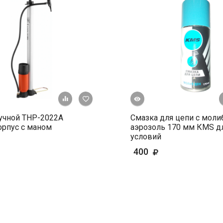
Быстрый просмотр
+ К сравнению
В избранное
учной ТНР-2022А
Смазка для цепи с мол
рпус с маном
аэрозоль 170 мм КМS дл
условий
400