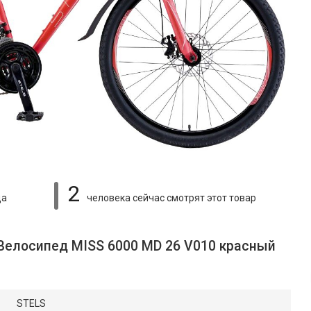
2
ца
человека сейчас смотрят
этот товар
 Велосипед MISS 6000 MD 26 V010 красный
STELS