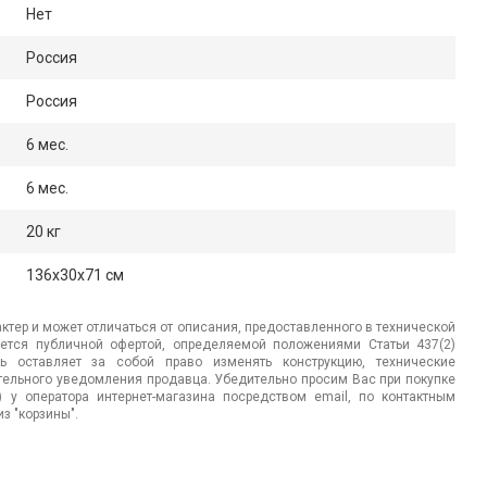
Нет
Россия
Россия
6 мес.
6 мес.
20 кг
136x30x71 см
ктер и может отличаться от описания, предоставленного в технической
яется публичной офертой, определяемой положениями Статьи 437(2)
ь оставляет за собой право изменять конструкцию, технические
ительного уведомления продавца. Убедительно просим Вас при покупке
.) у оператора интернет-магазина посредством email, по контактным
з "корзины".