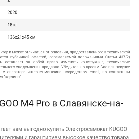
2
2020
18 кг
136x21x45 см
ктер и может отличаться от описания, предоставленного в технической
яется публичной офертой, определяемой положениями Статьи 437(2)
ь оставляет за собой право изменять конструкцию, технические
ительного уведомления продавца. Убедительно просим Вас при покупке
.) у оператора интернет-магазина посредством email, по контактным
з "корзины".
GOO M4 Pro в Славянске-на-
агает вам выгодно купить Электросамокат KUGOO
ителями и гарантируем высокое качество товара.