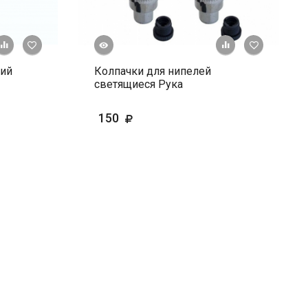
Быстрый просмотр
+ К сравнению
В избранное
+ К сравне
В и
ний
Колпачки для нипелей
светящиеся Рука
150