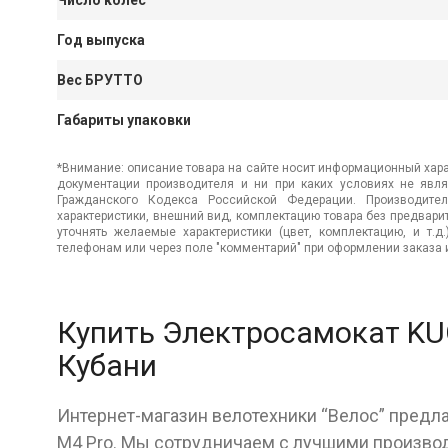
Число колес
Год выпуска
Вес БРУТТО
Габариты упаковки
*Внимание: описание товара на сайте носит информационный хара
документации производителя и ни при каких условиях не явл
Гражданского Кодекса Российской Федерации. Производител
характеристики, внешний вид, комплектацию товара без предвар
уточнять желаемые характеристики (цвет, комплектацию, и т.д
телефонам или через поле "комментарий" при оформлении заказа и
Купить Электросамокат KU
Кубани
Интернет-магазин велотехники “Велос” предл
M4 Pro. Мы сотрудничаем с лучшими производ