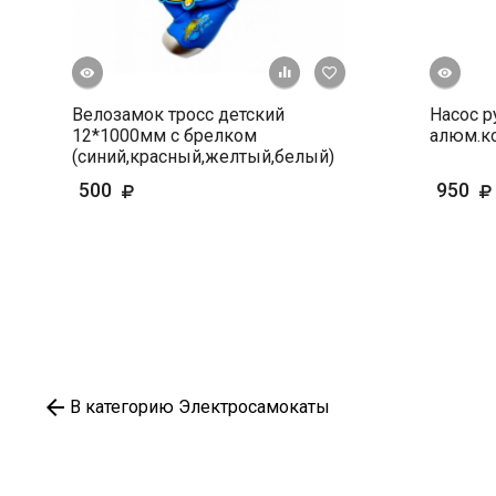
росмотр
Быстрый просмотр
+ К сравнению
В избранное
Велозамок тросс детский
Насос р
12*1000мм с брелком
алюм.ко
(синий,красный,желтый,белый)
500
950
В категорию Электросамокаты