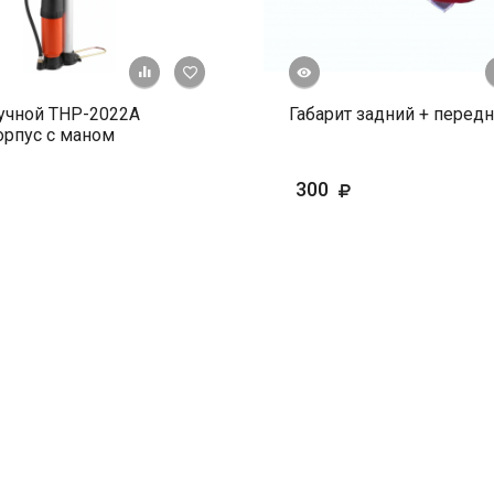
Быстрый просмотр
+ К сравнению
В избранное
учной ТНР-2022А
Габарит задний + перед
рпус с маном
300