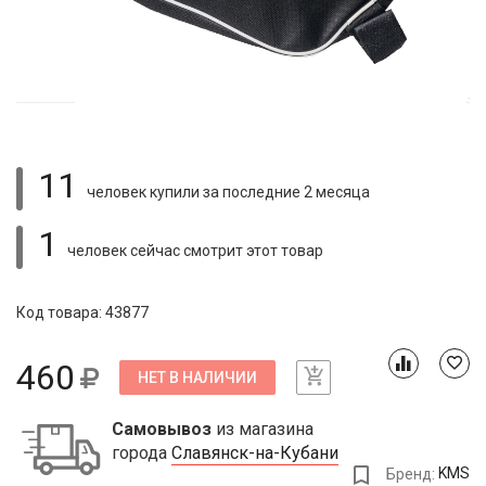
11
человек купили
за последние 2 месяца
1
человек сейчас смотрит
этот товар
Код товара: 43877
460
НЕТ В НАЛИЧИИ
Самовывоз
из магазина
города
Славянск-на-Кубани
Бренд:
KMS