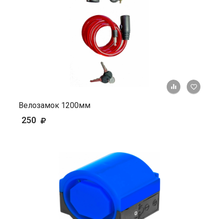
+ К ср
Велозамок 1200мм
250