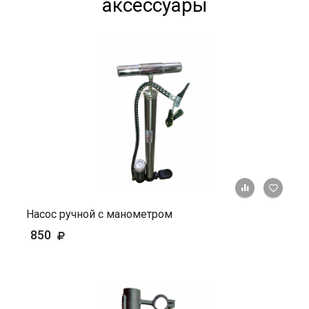
аксессуары
+ К ср
Насос ручной с манометром
850