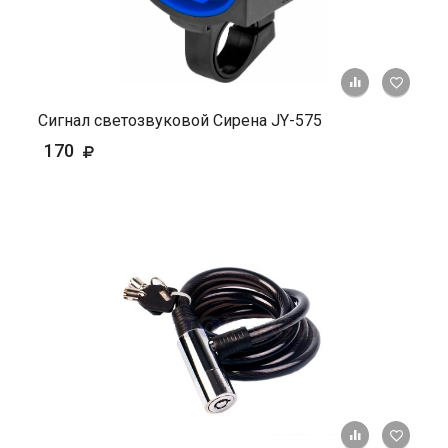
+ К ср
Сигнал светозвуковой Сирена JY-575
170
+ К ср