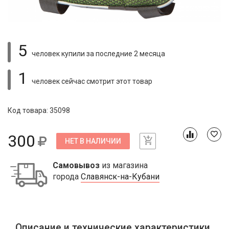
5
человек купили
за последние 2 месяца
1
человек сейчас смотрит
этот товар
Код товара: 35098
300
НЕТ В НАЛИЧИИ
Самовывоз
из магазина
города
Славянск-на-Кубани
Описание и технические характеристики