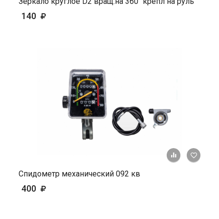
Зеркало круглое D2 вращ.на 360" крепл на руль
140
+ К ср
Спидометр механический 092 кв
400