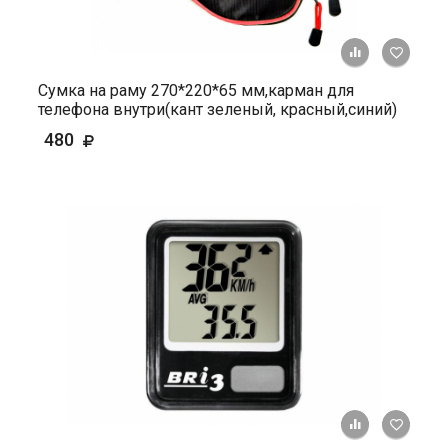
+ К ср
Сумка на раму 270*220*65 мм,карман для
телефона внутри(кант зеленый, красный,синий)
480
+ К ср