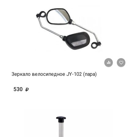
+ К ср
Зеркало велосипедное JY-102 (пара)
530