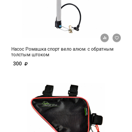
+ К ср
Насос Ромашка спорт вело алюм. с обратным
толстым штоком
300