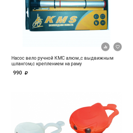
+ К ср
Насос вело ручной КМС алюм.,с выдвижным
шлангом,с креплением на раму
990