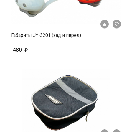
+ К ср
Габариты JY-3201 (зад и перед)
480