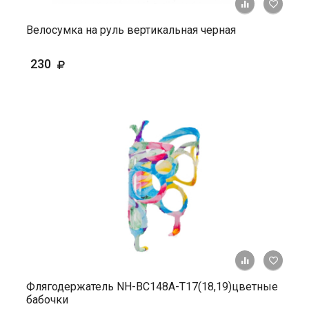
+ К ср
Велосумка на руль вертикальная черная
230
+ К ср
Флягодержатель NH-ВС148А-Т17(18,19)цветные
бабочки