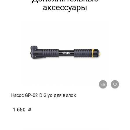
аксессуары
+ К ср
Насос GP-02 D Giyo для вилок
1 650