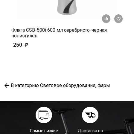
+ К ср
Фляга СSВ-500i 600 мл серебристо-черная
полиэтилен
250
В категорию Световое оборудование, фары
Самые низкие
Доставка по