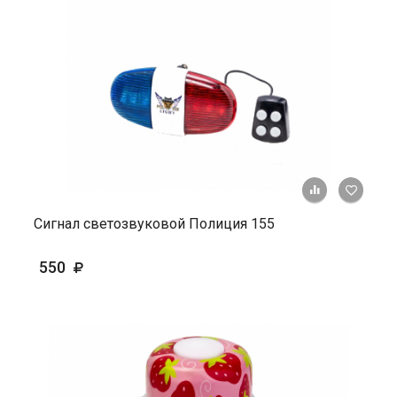
+ К ср
Сигнал светозвуковой Полиция 155
550