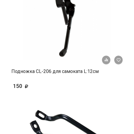
+ К ср
Подножка CL-206 для самоката L:12см
150