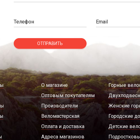
Телефон
Email
ОТПРАВИТЬ
ды
О магазине
Горные вело
Оптовым покупателям
Двухподвес
ры
Производители
Женские гор
ды
Веломастерская
Городские д
Оплата и доставка
Детские вел
ы
Адреса магазинов
Подростковы